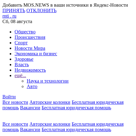
Добавить MOS.NEWS в ваши источники в Яндекс-Новости
ПРИНЯТЬ
ОТКЛОНИТЬ
rnti
.
ru
Сб, 08 августа
Общество
Происшествия
Спорт
Новости Мира
Экономика и бизнес
Здоровье
Власть
Недвижимость
ещё...
Наука и технологии
Авто
Войти
Все новости
Авторские колонки
Бесплатная юридическая
помощь
Вакансии
Бесплатная юридическая помощь
Все новости
Авторские колонки
Бесплатная юридическая
помощь
Вакансии
Бесплатная юридическая помощь