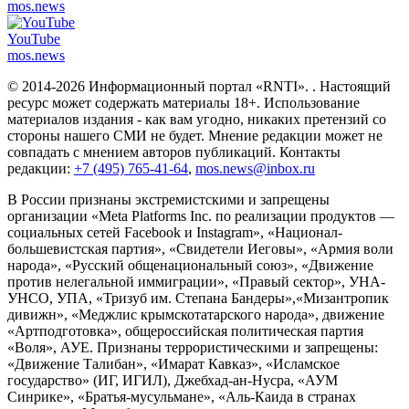
mos.
news
YouTube
mos.
news
© 2014-2026 Информационный портал «RNTI».
. Настоящий
ресурс может содержать материалы 18+. Использование
материалов издания - как вам угодно, никаких претензий со
стороны нашего СМИ не будет. Мнение редакции может не
совпадать с мнением авторов публикаций. Контакты
редакции:
+7 (495) 765-41-64
,
mos.news@inbox.ru
В России признаны экстремистскими и запрещены
организации «Meta Platforms Inc. по реализации продуктов —
социальных сетей Facebook и Instagram», «Национал-
большевистская партия», «Свидетели Иеговы», «Армия воли
народа», «Русский общенациональный союз», «Движение
против нелегальной иммиграции», «Правый сектор», УНА-
УНСО, УПА, «Тризуб им. Степана Бандеры»,«Мизантропик
дивижн», «Меджлис крымскотатарского народа», движение
«Артподготовка», общероссийская политическая партия
«Воля», АУЕ. Признаны террористическими и запрещены:
«Движение Талибан», «Имарат Кавказ», «Исламское
государство» (ИГ, ИГИЛ), Джебхад-ан-Нусра, «АУМ
Синрике», «Братья-мусульмане», «Аль-Каида в странах