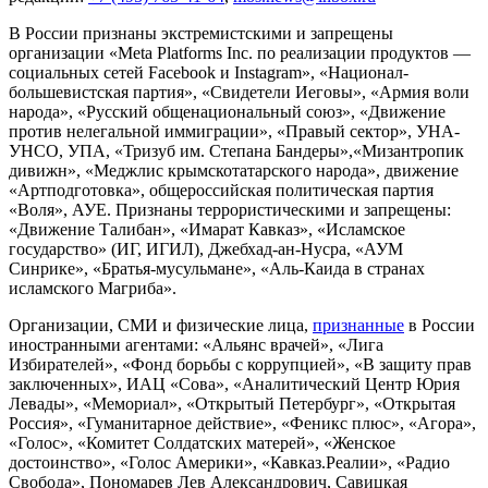
В России признаны экстремистскими и запрещены
организации «Meta Platforms Inc. по реализации продуктов —
социальных сетей Facebook и Instagram», «Национал-
большевистская партия», «Свидетели Иеговы», «Армия воли
народа», «Русский общенациональный союз», «Движение
против нелегальной иммиграции», «Правый сектор», УНА-
УНСО, УПА, «Тризуб им. Степана Бандеры»,«Мизантропик
дивижн», «Меджлис крымскотатарского народа», движение
«Артподготовка», общероссийская политическая партия
«Воля», АУЕ. Признаны террористическими и запрещены:
«Движение Талибан», «Имарат Кавказ», «Исламское
государство» (ИГ, ИГИЛ), Джебхад-ан-Нусра, «АУМ
Синрике», «Братья-мусульмане», «Аль-Каида в странах
исламского Магриба».
Организации, СМИ и физические лица,
признанные
в России
иностранными агентами: «Альянс врачей», «Лига
Избирателей», «Фонд борьбы с коррупцией», «В защиту прав
заключенных», ИАЦ «Сова», «Аналитический Центр Юрия
Левады», «Мемориал», «Открытый Петербург», «Открытая
Россия», «Гуманитарное действие», «Феникс плюс», «Агора»,
«Голос», «Комитет Солдатских матерей», «Женское
достоинство», «Голос Америки», «Кавказ.Реалии», «Радио
Свобода», Пономарев Лев Александрович, Савицкая