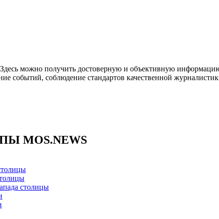
. Здесь можно получить достоверную и объективную информацию
ние событий, соблюдение стандартов качественной журналистик
ППЫ MOS.NEWS
столицы
столицы
апада столицы
и
и