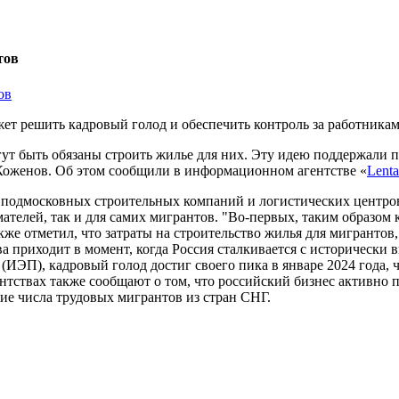
тов
ет решить кадровый голод и обеспечить контроль за работникам
ут быть обязаны строить жилье для них. Эту идею поддержали 
Коженов. Об этом сообщили в информационном агентстве «
Lenta
я подмосковных строительных компаний и логистических центров
мателей, так и для самих мигрантов. "Во-первых, таким образом
акже отметил, что затраты на строительство жилья для мигрант
ва приходит в момент, когда Россия сталкивается с историческ
ИЭП), кадровый голод достиг своего пика в январе 2024 года, 
тствах также сообщают о том, что российский бизнес активно 
е числа трудовых мигрантов из стран СНГ.