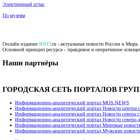
Электронный атлас
По музеям
Онлайн издание
RNTI
.ru - актуальные новости России и Мира
Основной принцип ресурса – правдивое и оперативное освеще
Наши партнёры
ГОРОДСКАЯ СЕТЬ ПОРТАЛОВ ГРУ
Информационно-аналитический портал MOS.NEWS
Информационно-аналитический портал Новости центра 
Информационно-аналитический портал Новости севера 
Информационно-аналитический портал Новости северо-з
Информационно-аналитический портал Мировые новост
Информационно-аналитический портал Мужские новост