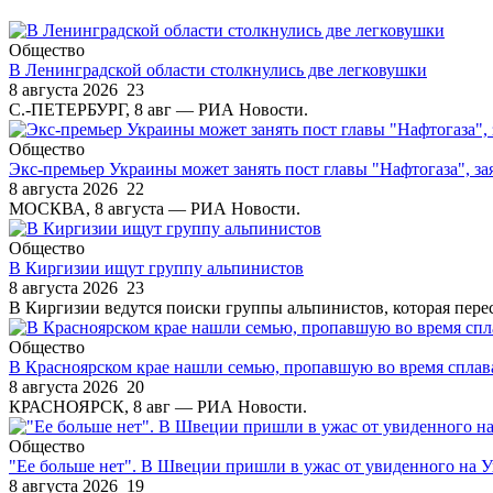
Общество
В Ленинградской области столкнулись две легковушки
8 августа 2026
23
С.-ПЕТЕРБУРГ, 8 авг — РИА Новости.
Общество
Экс-премьер Украины может занять пост главы "Нафтогаза", за
8 августа 2026
22
МОСКВА, 8 августа — РИА Новости.
Общество
В Киргизии ищут группу альпинистов
8 августа 2026
23
В Киргизии ведутся поиски группы альпинистов, которая перес
Общество
В Красноярском крае нашли семью, пропавшую во время сплав
8 августа 2026
20
КРАСНОЯРСК, 8 авг — РИА Новости.
Общество
"Ее больше нет". В Швеции пришли в ужас от увиденного на 
8 августа 2026
19