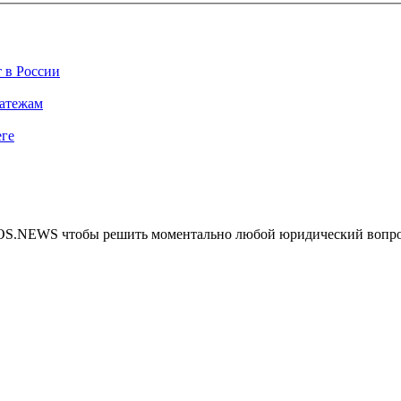
 в России
латежам
еге
MOS.NEWS чтобы решить моментально любой юридический вопр