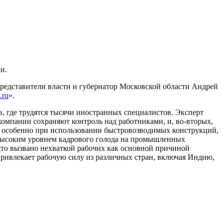
и.
представители власти и губернатор Московской области Андрей
.ru
».
, где трудятся тысячи иностранных специалистов. Эксперт
 компании сохраняют контроль над работниками, и, во-вторых,
ов, особенно при использовании быстровозводимых конструкций,
и высоким уровнем кадрового голода на промышленных
что вызвано нехваткой рабочих как основной причиной
привлекает рабочую силу из различных стран, включая Индию,