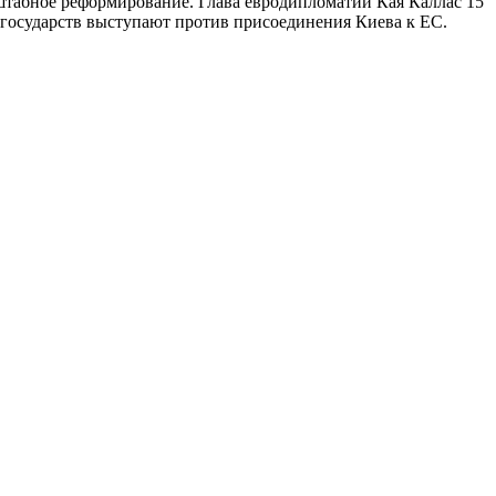
асштабное реформирование. Глава евродипломатии Кая Каллас 15
х государств выступают против присоединения Киева к ЕС.