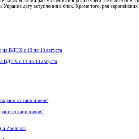
зательных условий рассмотрения вопроса о членстве является м
ть Украине дату вступления в блок. Кроме того, ряд европейски
а ВДНХ с 13 по 13 августа
храни от гаишников"