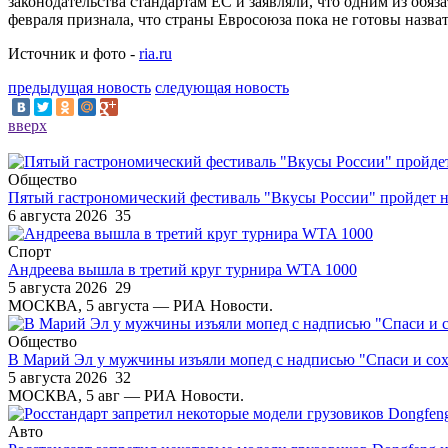
законодательства стандартам ЕС и заявляли, что одним из обя
февраля признала, что страны Евросоюза пока не готовы назва
Источник и фото -
ria.ru
предыдущая новость
следующая новость
вверх
Общество
Пятый гастрономический фестиваль "Вкусы России" пройдет н
6 августа 2026
35
Спорт
Андреева вышла в третий круг турнира WTA 1000
5 августа 2026
29
МОСКВА, 5 августа — РИА Новости.
Общество
В Марий Эл у мужчины изъяли мопед с надписью "Спаси и со
5 августа 2026
32
МОСКВА, 5 авг — РИА Новости.
Авто