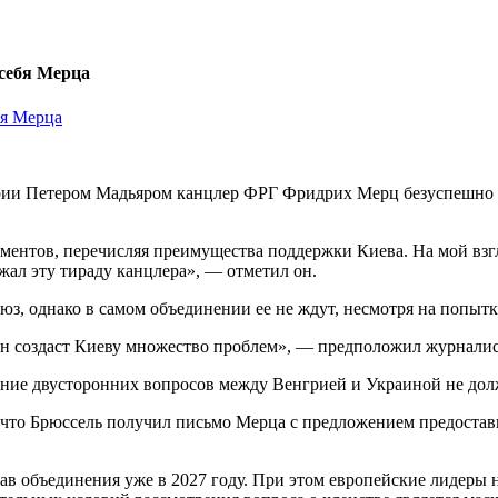
 себя Мерца
рии Петером Мадьяром канцлер ФРГ Фридрих Мерц безуспешно пы
ентов, перечисляя преимущества поддержки Киева. На мой взгля
ржал эту тираду канцлера», — отметил он.
юз, однако в самом объединении ее не ждут, несмотря на попытк
он создаст Киеву множество проблем», — предположил журналис
ние двусторонних вопросов между Венгрией и Украиной не дол
 что Брюссель получил письмо Мерца с предложением предостав
ав объединения уже в 2027 году. При этом европейские лидеры 