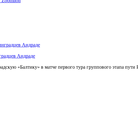
 Zoomlion
нградцев Андраде
дскую «Балтику» в матче первого тура группового этапа пути Р.