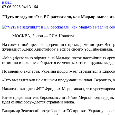
назад
03.06.2026 04:13
164
"Чуть не задушил": в ЕС рассказали, как Мадьяр вывел из
МОСКВА, 3 июн — РИА Новости.
На совместной пресс-конференции с премьер-министром Венг
журналист Алекс Христофору в эфире своего YouTube-канала.
«Мерц буквально обрушил на Мадьяра поток настойчивых аргум
позицию и пока не собирается ее менять, хотя и с трудом выде
По мнению эксперта, Украина продолжает стремиться в Евросо
«Это выглядит как не слишком продуманный план. Вероятно, 
Накануне канцлер ФРГ Фридрих Мерц заявил, что урегулирова
Ранее представитель Еврокомиссии Гийом Мерсье подтвердил,
идея сейчас обсуждается странами блока.
Владимир Зеленский потребовал от ЕС принять Украину в сост