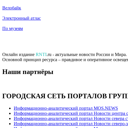
Велобайк
Электронный атлас
По музеям
Онлайн издание
RNTI
.ru - актуальные новости России и Мира
Основной принцип ресурса – правдивое и оперативное освеще
Наши партнёры
ГОРОДСКАЯ СЕТЬ ПОРТАЛОВ ГРУ
Информационно-аналитический портал MOS.NEWS
Информационно-аналитический портал Новости центра 
Информационно-аналитический портал Новости севера 
Информационно-аналитический портал Новости северо-з