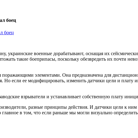
ал боец
у, украинские военные дорабатывают, оснащая их сейсмически
чтожать такие боеприпасы, поскольку обезвредить их почти нев
я поражающими элементами. Она предназначена для дистанцион
я. Но если ее модифицировать, изменить датчики цели и плату и
заводские взрыватели и устанавливает собственную плату иниц
оизводители, разные принципы действия. И датчики цели к ним
главное в том, что если раньше мы могли визуально определить 