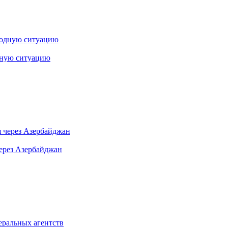
дную ситуацию
ерез Азербайджан