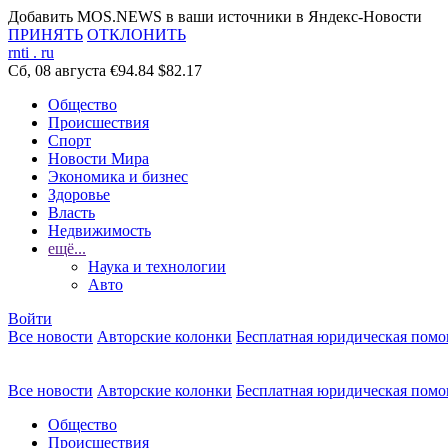
Добавить MOS.NEWS в ваши источники в Яндекс-Новости
ПРИНЯТЬ
ОТКЛОНИТЬ
rnti
.
ru
Сб, 08 августа
€94.84
$82.17
Общество
Происшествия
Спорт
Новости Мира
Экономика и бизнес
Здоровье
Власть
Недвижимость
ещё...
Наука и технологии
Авто
Войти
Все новости
Авторские колонки
Бесплатная юридическая пом
Все новости
Авторские колонки
Бесплатная юридическая пом
Общество
Происшествия