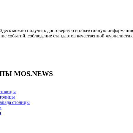
. Здесь можно получить достоверную и объективную информацию
ние событий, соблюдение стандартов качественной журналистик
ППЫ MOS.NEWS
столицы
столицы
апада столицы
и
и