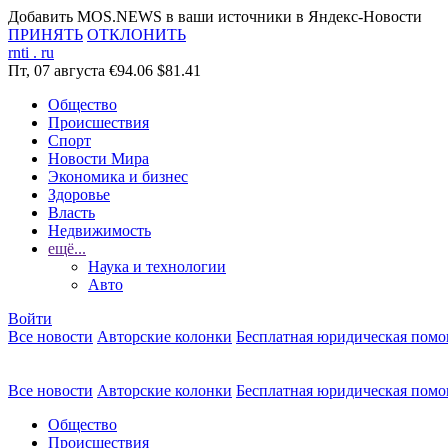
Добавить MOS.NEWS в ваши источники в Яндекс-Новости
ПРИНЯТЬ
ОТКЛОНИТЬ
rnti
.
ru
Пт, 07 августа
€94.06
$81.41
Общество
Происшествия
Спорт
Новости Мира
Экономика и бизнес
Здоровье
Власть
Недвижимость
ещё...
Наука и технологии
Авто
Войти
Все новости
Авторские колонки
Бесплатная юридическая пом
Все новости
Авторские колонки
Бесплатная юридическая пом
Общество
Происшествия