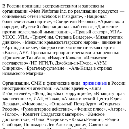
В России признаны экстремистскими и запрещены
организации «Meta Platforms Inc. по реализации продуктов —
социальных сетей Facebook и Instagram», «Национал-
большевистская партия», «Свидетели Иеговы», «Армия воли
народа», «Русский общенациональный союз», «Движение
против нелегальной иммиграции», «Правый сектор», УНА-
УНСО, УПА, «Тризуб им. Степана Бандеры»,«Мизантропик
дивижн», «Меджлис крымскотатарского народа», движение
«Артподготовка», общероссийская политическая партия
«Воля», АУЕ. Признаны террористическими и запрещены:
«Движение Талибан», «Имарат Кавказ», «Исламское
государство» (ИГ, ИГИЛ), Джебхад-ан-Нусра, «АУМ
Синрике», «Братья-мусульмане», «Аль-Каида в странах
исламского Магриба».
Организации, СМИ и физические лица,
признанные
в России
иностранными агентами: «Альянс врачей», «Лига
Избирателей», «Фонд борьбы с коррупцией», «В защиту прав
заключенных», ИАЦ «Сова», «Аналитический Центр Юрия
Левады», «Мемориал», «Открытый Петербург», «Открытая
Россия», «Гуманитарное действие», «Феникс плюс», «Агора»,
«Голос», «Комитет Солдатских матерей», «Женское
достоинство», «Голос Америки», «Кавказ.Реалии», «Радио
Свобода», Пономарев Лев Александрович, Савицкая