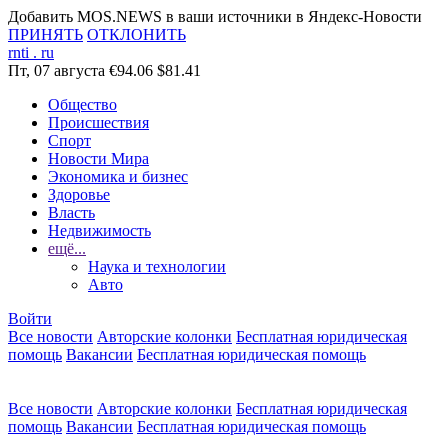
Добавить MOS.NEWS в ваши источники в Яндекс-Новости
ПРИНЯТЬ
ОТКЛОНИТЬ
rnti
.
ru
Пт, 07 августа
€94.06
$81.41
Общество
Происшествия
Спорт
Новости Мира
Экономика и бизнес
Здоровье
Власть
Недвижимость
ещё...
Наука и технологии
Авто
Войти
Все новости
Авторские колонки
Бесплатная юридическая
помощь
Вакансии
Бесплатная юридическая помощь
Все новости
Авторские колонки
Бесплатная юридическая
помощь
Вакансии
Бесплатная юридическая помощь