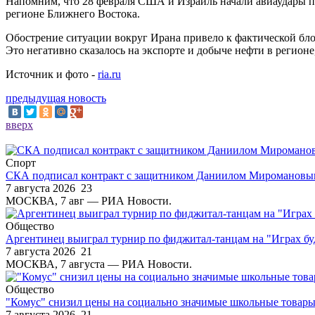
Напомним, что 28 февраля США и Израиль начали авиаудары п
регионе Ближнего Востока.
Обострение ситуации вокруг Ирана привело к фактической бло
Это негативно сказалось на экспорте и добыче нефти в регионе
Источник и фото -
ria.ru
предыдущая новость
вверх
Спорт
СКА подписал контракт с защитником Даниилом Миромановы
7 августа 2026
23
МОСКВА, 7 авг — РИА Новости.
Общество
Аргентинец выиграл турнир по фиджитал-танцам на "Играх б
7 августа 2026
21
МОСКВА, 7 августа — РИА Новости.
Общество
"Комус" снизил цены на социально значимые школьные товар
7 августа 2026
21