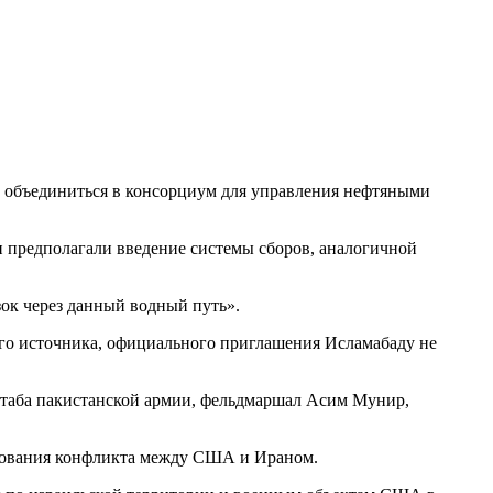
т объединиться в консорциум для управления нефтяными
и предполагали введение системы сборов, аналогичной
зок через данный водный путь».
гого источника, официального приглашения Исламабаду не
штаба пакистанской армии, фельдмаршал Асим Мунир,
лирования конфликта между США и Ираном.