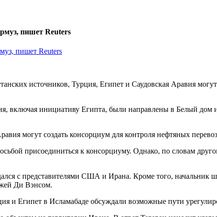
рмуз, пишет Reuters
станских источников, Турция, Египет и Саудовская Аравия могу
ния, включая инициативу Египта, были направлены в Белый дом 
 Аравия могут создать консорциум для контроля нефтяных перево
просьбой присоединиться к консорциуму. Однако, по словам дру
дался с представителями США и Ирана. Кроме того, начальник 
жей Ди Вэнсом.
Турция и Египет в Исламабаде обсуждали возможные пути урегу