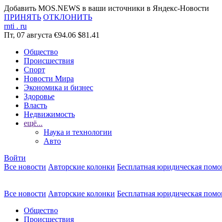
Добавить MOS.NEWS в ваши источники в Яндекс-Новости
ПРИНЯТЬ
ОТКЛОНИТЬ
rnti
.
ru
Пт, 07 августа
€94.06
$81.41
Общество
Происшествия
Спорт
Новости Мира
Экономика и бизнес
Здоровье
Власть
Недвижимость
ещё...
Наука и технологии
Авто
Войти
Все новости
Авторские колонки
Бесплатная юридическая пом
Все новости
Авторские колонки
Бесплатная юридическая пом
Общество
Происшествия