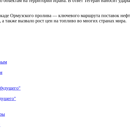
о объектам на территории Ирана. В ответ Тегеран наносит уда
каде Ормузского пролива — ключевого маршрута поставок нефти
, а также вызвало рост цен на топливо во многих странах мира.
м
удущего"
ы