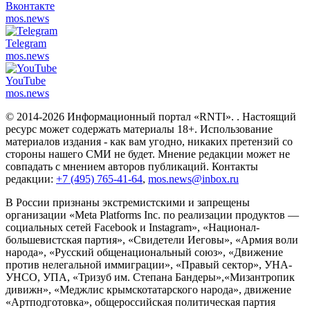
Вконтакте
mos.
news
Telegram
mos.
news
YouTube
mos.
news
© 2014-2026 Информационный портал «RNTI».
. Настоящий
ресурс может содержать материалы 18+. Использование
материалов издания - как вам угодно, никаких претензий со
стороны нашего СМИ не будет. Мнение редакции может не
совпадать с мнением авторов публикаций. Контакты
редакции:
+7 (495) 765-41-64
,
mos.news@inbox.ru
В России признаны экстремистскими и запрещены
организации «Meta Platforms Inc. по реализации продуктов —
социальных сетей Facebook и Instagram», «Национал-
большевистская партия», «Свидетели Иеговы», «Армия воли
народа», «Русский общенациональный союз», «Движение
против нелегальной иммиграции», «Правый сектор», УНА-
УНСО, УПА, «Тризуб им. Степана Бандеры»,«Мизантропик
дивижн», «Меджлис крымскотатарского народа», движение
«Артподготовка», общероссийская политическая партия