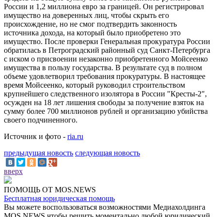
России и 1,2 миллиона евро за границей. Он регистрировал
имущество на доверенных лиц, чтобы скрыть его
происхождение, но не смог подтвердить законность
источника дохода, на который было приобретено это
имущество. После проверки Генеральная прокуратура России
обратилась в Петроградский районный суд Санкт-Петербурга
с иском о присвоении незаконно приобретенного Мойсеенко
имущества в пользу государства. В результате суд в полном
объеме удовлетворил требования прокуратуры. В настоящее
время Мойсеенко, который руководил строительством
крупнейшего следственного изолятора в России "Кресты-2",
осужден на 18 лет лишения свободы за получение взяток на
сумму более 700 миллионов рублей и организацию убийства
своего подчиненного.
Источник и фото -
ria.ru
предыдущая новость
следующая новость
вверх
ПОМОЩЬ ОТ MOS.NEWS
Бесплатная юридическая помощь
Вы можете воспользоваться возможностями Медиахолдинга
MOS.NEWS чтобы решить моментально любой юридический