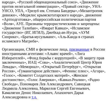
народа», «Русский общенациональный союз», «Движение
против нелегальной иммиграции», «Правый сектор», УНА-
УНСО, УПА, «Тризуб им. Степана Бандеры»,«Мизантропик
дивижн», «Меджлис крымскотатарского народа», движение
«Артподготовка», общероссийская политическая партия
«Воля», АУЕ. Признаны террористическими и запрещены:
«Движение Талибан», «Имарат Кавказ», «Исламское
государство» (ИГ, ИГИЛ), Джебхад-ан-Нусра, «АУМ
Синрике», «Братья-мусульмане», «Аль-Каида в странах
исламского Магриба».
Организации, СМИ и физические лица,
признанные
в России
иностранными агентами: «Альянс врачей», «Лига
Избирателей», «Фонд борьбы с коррупцией», «В защиту прав
заключенных», ИАЦ «Сова», «Аналитический Центр Юрия
Левады», «Мемориал», «Открытый Петербург», «Открытая
Россия», «Гуманитарное действие», «Феникс плюс», «Агора»,
«Голос», «Комитет Солдатских матерей», «Женское
достоинство», «Голос Америки», «Кавказ.Реалии», «Радио
Свобода», Пономарев Лев Александрович, Савицкая
Людмила Алексеевна, Маркелов Сергей Евгеньевич,
Камалягин Денис Николаевич, Апахончич Дарья
Александровна и
т.д.