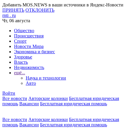
Добавить MOS.NEWS в ваши источники в Яндекс-Новости
ПРИНЯТЬ
ОТКЛОНИТЬ
rnti
.
ru
Чт, 06 августа
Общество
Происшествия
Спорт
Новости Мира
Экономика и бизнес
Здоровье
Власть
Недвижимость
ещё...
Наука и технологии
Авто
Войти
Все новости
Авторские колонки
Бесплатная юридическая
помощь
Вакансии
Бесплатная юридическая помощь
Все новости
Авторские колонки
Бесплатная юридическая
помощь
Вакансии
Бесплатная юридическая помощь