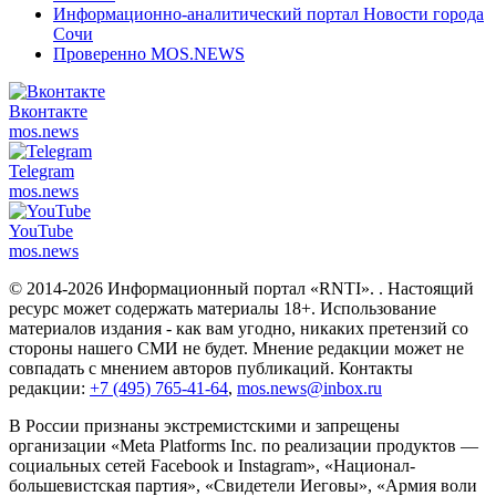
Информационно-аналитический портал Новости города
Сочи
Проверенно MOS.NEWS
Вконтакте
mos.
news
Telegram
mos.
news
YouTube
mos.
news
© 2014-2026 Информационный портал «RNTI».
. Настоящий
ресурс может содержать материалы 18+. Использование
материалов издания - как вам угодно, никаких претензий со
стороны нашего СМИ не будет. Мнение редакции может не
совпадать с мнением авторов публикаций. Контакты
редакции:
+7 (495) 765-41-64
,
mos.news@inbox.ru
В России признаны экстремистскими и запрещены
организации «Meta Platforms Inc. по реализации продуктов —
социальных сетей Facebook и Instagram», «Национал-
большевистская партия», «Свидетели Иеговы», «Армия воли