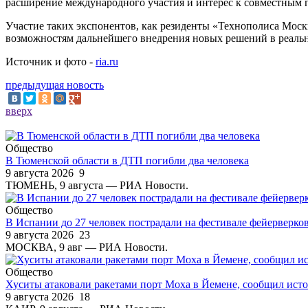
расширение международного участия и интерес к совместным 
Участие таких экспонентов, как резиденты «Технополиса Москв
возможностям дальнейшего внедрения новых решений в реаль
Источник и фото -
ria.ru
предыдущая новость
вверх
Общество
В Тюменской области в ДТП погибли два человека
9 августа 2026
9
ТЮМЕНЬ, 9 августа — РИА Новости.
Общество
В Испании до 27 человек пострадали на фестивале фейерверк
9 августа 2026
23
МОСКВА, 9 авг — РИА Новости.
Общество
Хуситы атаковали ракетами порт Моха в Йемене, сообщил ист
9 августа 2026
18