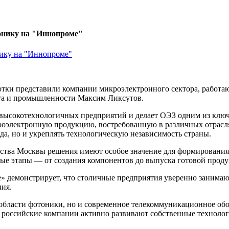
онику на "Иннопроме"
ки представили компании микроэлектронного сектора, работаю
рта и промышленности Максим Ликсутов.
 высокотехнологичных предприятий и делает ОЭЗ одним из ключ
роэлектронную продукцию, востребованную в различных отрасля
а, но и укреплять технологическую независимость страны.
льства Москвы решения имеют особое значение для формировани
ьные этапы — от создания компонентов до выпуска готовой прод
е» демонстрирует, что столичные предприятия уверенно занима
ия.
области фотоники, но и современное телекоммуникационное обо
о российские компании активно развивают собственные техноло