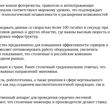
нее вошли фоторезисты, травители и антиотражающие
ериалов соответствуют мировому уровню, что подтверждает
я технологической независимости и расширения возможностей
давать данные со скоростью более 100 гигабит в секунду при
ивов данных и других областях, где важны высокая скорость и
фровых инфраструктур.
йство предназначено для повышения эффективности серверов и
зволяет оптимизировать работу оборудования, увеличить
и показывают, что столичные и российские компании
одном рынках.
ции в стране. Ранее столичный градоначальник отмечал, что
и важных направлений экономики.
ь, робототехника, а также решения в сфере вертикального
т как над созданием высокотехнологичной продукции, так и
ственный аппарат для проведения сердечно-легочной
ают, что столичные инженеры и производители делают ставку