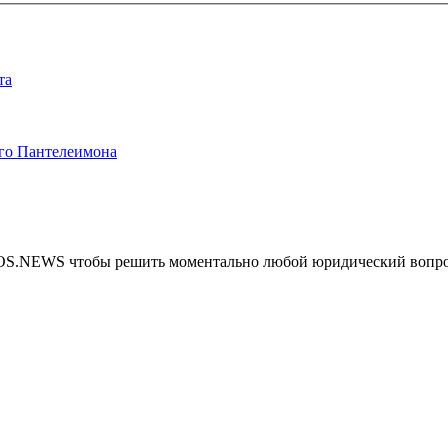
та
ого Пантелеимона
MOS.NEWS чтобы решить моментально любой юридический вопр