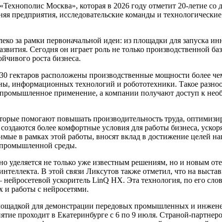
Технополис Москва», которая в 2026 году отметит 20-летие со 
яя предприятия, исследовательские команды и технологические
леко за рамки первоначальной идеи: из площадки для запуска 
звития. Сегодня он играет роль не только производственной ба
йчивого роста бизнеса.
30 гектаров расположены производственные мощности более ч
ны, информационных технологий и робототехники. Такое разно
 в промышленное применение, а компании получают доступ к не
которые помогают повышать производительность труда, оптимиз
создаются более комфортные условия для работы бизнеса, ускор
имые в рамках этой работы, вносят вклад в достижение целей н
й промышленной среды.
 уделяется не только уже известным решениям, но и новым оте
нтеллекта. В этой связи Ликсутов также отметил, что на выста
нейросетевой ускоритель LinQ HX. Эта технология, по его сло
 и работы с нейросетями.
ощадкой для демонстрации передовых промышленных и инжене
ятие проходит в Екатеринбурге с 6 по 9 июля. Страной-партнер