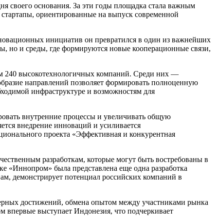
дня своего основания. За эти годы площадка стала важным
 стартапы, ориентированные на выпуск современной
инновационных инициатив он превратился в один из важнейших
зы, но и среды, где формируются новые кооперационные связи,
ем 240 высокотехнологичных компаний. Среди них —
образие направлений позволяет формировать полноценную
обходимой инфраструктуре и возможностям для
ировать внутренние процессы и увеличивать общую
яется внедрение инноваций и усиливается
ационального проекта «Эффективная и конкурентная
чественным разработкам, которые могут быть востребованы в
вке «Иннопром» была представлена еще одна разработка
вам, демонстрирует потенциал российских компаний в
рных достижений, обмена опытом между участниками рынка
ом впервые выступает Индонезия, что подчеркивает