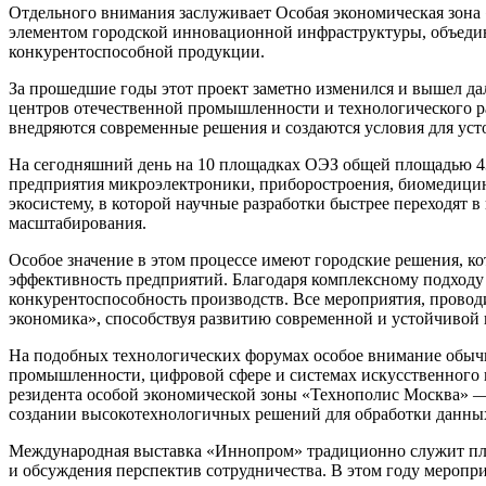
Отдельного внимания заслуживает Особая экономическая зона «
элементом городской инновационной инфраструктуры, объедин
конкурентоспособной продукции.
За прошедшие годы этот проект заметно изменился и вышел да
центров отечественной промышленности и технологического ра
внедряются современные решения и создаются условия для усто
На сегодняшний день на 10 площадках ОЭЗ общей площадью 4
предприятия микроэлектроники, приборостроения, биомедици
экосистему, в которой научные разработки быстрее переходят
масштабирования.
Особое значение в этом процессе имеют городские решения, 
эффективность предприятий. Благодаря комплексному подходу 
конкурентоспособность производств. Все мероприятия, провод
экономика», способствуя развитию современной и устойчиво
На подобных технологических форумах особое внимание обычно
промышленности, цифровой сфере и системах искусственного и
резидента особой экономической зоны «Технополис Москва» — 
создании высокотехнологичных решений для обработки данных
Международная выставка «Иннопром» традиционно служит пл
и обсуждения перспектив сотрудничества. В этом году меропри