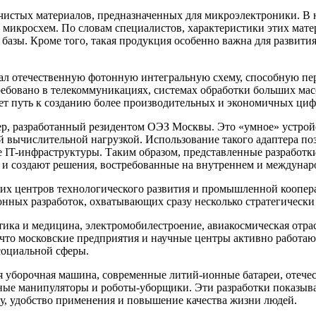
истых материалов, предназначенных для микроэлектроники. В 
 микросхем. По словам специалистов, характеристики этих мат
азы. Кроме того, такая продукция особенно важна для развити
л отечественную фотонную интегральную схему, способную пере
бовано в телекоммуникациях, системах обработки больших масс
ет путь к созданию более производительных и экономичных ци
тер, разработанный резидентом ОЭЗ Москвы. Это «умное» устро
й вычислительной нагрузкой. Использование такого адаптера по
 IT-инфраструктуры. Таким образом, представленные разработк
 и создают решения, востребованные на внутреннем и междунар
их центров технологического развития и промышленной коопера
онных разработок, охватывающих сразу несколько стратегическ
ика и медицина, электромобилестроение, авиакосмическая отрасл
 что московские предприятия и научные центры активно работаю
социальной сферы.
я уборочная машина, современные литий-ионные батареи, отече
нные манипуляторы и роботы-уборщики. Эти разработки показыв
зу, удобство применения и повышение качества жизни людей.