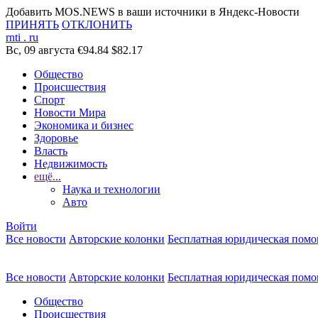
Добавить MOS.NEWS в ваши источники в Яндекс-Новости
ПРИНЯТЬ
ОТКЛОНИТЬ
rnti
.
ru
Вс, 09 августа
€94.84
$82.17
Общество
Происшествия
Спорт
Новости Мира
Экономика и бизнес
Здоровье
Власть
Недвижимость
ещё...
Наука и технологии
Авто
Войти
Все новости
Авторские колонки
Бесплатная юридическая пом
Все новости
Авторские колонки
Бесплатная юридическая пом
Общество
Происшествия