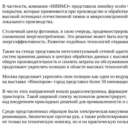
В частности, компания «НИИМЭ» представила линейку особо ч
покрытия, которые применяются при производстве и обработке
высокий потенциал отечественной химии и микроэлектронной б
локального производства.
Столичный центр фотоники, в свою очередь, продемонстрирова
сниженном энергопотреблении. Это решение может быть востре
энергоэффективность. Развитие подобных технологий открыва
Также на стенде представили интеллектуальный сетевой адап
систем хранения данных в центрах обработки данных с высоко
общую производительность и снизить затраты на обслуживание
продолжают укреплять позиции в области высоких технологий
Москва продолжает укреплять свои позиции как один из ведущ
на выставке «Иннопром» город представил более 50 инноваци
В число этих направлений вошли радиоэлектроника, фармацевт
транспорта. Такой широкий спектр экспонатов демонстрирует,
над внедрением прикладных решений для промышленности и 
Среди представленных образцов были электрическая вакуумна
реанимации, бионические протезы рук, а также роботизирова
не только на техническую новизну, но и на практическую поль