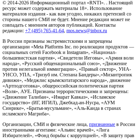
© 2014-2026 Информационный портал «RNTI».
. Настоящий
ресурс может содержать материалы 18+. Использование
материалов издания - как вам угодно, никаких претензий со
стороны нашего СМИ не будет. Мнение редакции может не
совпадать с мнением авторов публикаций. Контакты
редакции:
+7 (495) 765-41-64
,
mos.news@inbox.ru
В России признаны экстремистскими и запрещены
организации «Meta Platforms Inc. по реализации продуктов —
социальных сетей Facebook и Instagram», «Национал-
большевистская партия», «Свидетели Иеговы», «Армия воли
народа», «Русский общенациональный союз», «Движение
против нелегальной иммиграции», «Правый сектор», УНА-
УНСО, УПА, «Тризуб им. Степана Бандеры»,«Мизантропик
дивижн», «Меджлис крымскотатарского народа», движение
«Артподготовка», общероссийская политическая партия
«Воля», АУЕ. Признаны террористическими и запрещены:
«Движение Талибан», «Имарат Кавказ», «Исламское
государство» (ИГ, ИГИЛ), Джебхад-ан-Нусра, «АУМ
Синрике», «Братья-мусульмане», «Аль-Каида в странах
исламского Магриба».
Организации, СМИ и физические лица,
признанные
в России
иностранными агентами: «Альянс врачей», «Лига
Избирателей», «Фонд борьбы с коррупцией», «В защиту прав