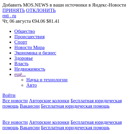
Добавить MOS.NEWS в ваши источники в Яндекс-Новости
ПРИНЯТЬ
ОТКЛОНИТЬ
rnti
.
ru
Чт, 06 августа
€94.06
$81.41
Общество
Происшествия
Спорт
Новости Мира
Экономика и бизнес
Здоровье
Власть
Недвижимость
ещё...
Наука и технологии
Авто
Войти
Все новости
Авторские колонки
Бесплатная юридическая
помощь
Вакансии
Бесплатная юридическая помощь
Все новости
Авторские колонки
Бесплатная юридическая
помощь
Вакансии
Бесплатная юридическая помощь