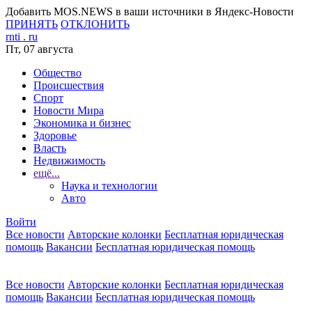
Добавить MOS.NEWS в ваши источники в Яндекс-Новости
ПРИНЯТЬ
ОТКЛОНИТЬ
rnti
.
ru
Пт, 07 августа
Общество
Происшествия
Спорт
Новости Мира
Экономика и бизнес
Здоровье
Власть
Недвижимость
ещё...
Наука и технологии
Авто
Войти
Все новости
Авторские колонки
Бесплатная юридическая
помощь
Вакансии
Бесплатная юридическая помощь
Все новости
Авторские колонки
Бесплатная юридическая
помощь
Вакансии
Бесплатная юридическая помощь