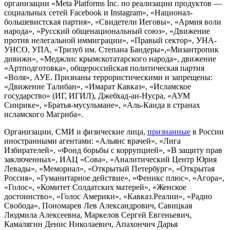
организации «Meta Platforms Inc. по реализации продуктов —
социальных сетей Facebook и Instagram», «Национал-
большевистская партия», «Свидетели Иеговы», «Армия воли
народа», «Русский общенациональный союз», «Движение
против нелегальной иммиграции», «Правый сектор», УНА-
УНСО, УПА, «Тризуб им. Степана Бандеры»,«Мизантропик
дивижн», «Меджлис крымскотатарского народа», движение
«Артподготовка», общероссийская политическая партия
«Воля», АУЕ. Признаны террористическими и запрещены:
«Движение Талибан», «Имарат Кавказ», «Исламское
государство» (ИГ, ИГИЛ), Джебхад-ан-Нусра, «АУМ
Синрике», «Братья-мусульмане», «Аль-Каида в странах
исламского Магриба».
Организации, СМИ и физические лица,
признанные
в России
иностранными агентами: «Альянс врачей», «Лига
Избирателей», «Фонд борьбы с коррупцией», «В защиту прав
заключенных», ИАЦ «Сова», «Аналитический Центр Юрия
Левады», «Мемориал», «Открытый Петербург», «Открытая
Россия», «Гуманитарное действие», «Феникс плюс», «Агора»,
«Голос», «Комитет Солдатских матерей», «Женское
достоинство», «Голос Америки», «Кавказ.Реалии», «Радио
Свобода», Пономарев Лев Александрович, Савицкая
Людмила Алексеевна, Маркелов Сергей Евгеньевич,
Камалягин Денис Николаевич, Апахончич Дарья