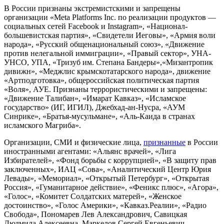
В России признаны экстремистскими и запрещены
организации «Meta Platforms Inc. по реализации продуктов —
социальных сетей Facebook и Instagram», «Национал-
большевистская партия», «Свидетели Иеговы», «Армия воли
народа», «Русский общенациональный союз», «Движение
против нелегальной иммиграции», «Правый сектор», УНА-
УНСО, УПА, «Тризуб им. Степана Бандеры»,«Мизантропик
дивижн», «Меджлис крымскотатарского народа», движение
«Артподготовка», общероссийская политическая партия
«Воля», АУЕ. Признаны террористическими и запрещены:
«Движение Талибан», «Имарат Кавказ», «Исламское
государство» (ИГ, ИГИЛ), Джебхад-ан-Нусра, «АУМ
Синрике», «Братья-мусульмане», «Аль-Каида в странах
исламского Магриба».
Организации, СМИ и физические лица,
признанные
в России
иностранными агентами: «Альянс врачей», «Лига
Избирателей», «Фонд борьбы с коррупцией», «В защиту прав
заключенных», ИАЦ «Сова», «Аналитический Центр Юрия
Левады», «Мемориал», «Открытый Петербург», «Открытая
Россия», «Гуманитарное действие», «Феникс плюс», «Агора»,
«Голос», «Комитет Солдатских матерей», «Женское
достоинство», «Голос Америки», «Кавказ.Реалии», «Радио
Свобода», Пономарев Лев Александрович, Савицкая
Людмила Алексеевна, Маркелов Сергей Евгеньевич,