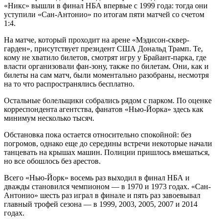
«Никс» вышли в финал НБА впервые с 1999 года: тогда они
уступили «Сан-Антонио» по итогам пяти матчей со счетом
1:4.
На матче, который проходит на арене «Мэдисон-сквер-
гарден», присутствует президент США Дональд Трамп. Те,
кому не хватило билетов, смотрят игру у Брайант-парка, где
власти организовали фан-зону, также по билетам. Они, как и
билеты на сам матч, были моментально разобраны, несмотря
на то что распространялись бесплатно.
Остальные болельщики собрались рядом с парком. По оценке
корреспондента агентства, фанатов «Нью-Йорка» здесь как
минимум несколько тысяч.
Обстановка пока остается относительно спокойной: без
погромов, однако еще до середины встречи некоторые начали
танцевать на крышах машин. Полиции пришлось вмешаться,
но все обошлось без арестов.
Всего «Нью-Йорк» восемь раз выходил в финал НБА и
дважды становился чемпионом — в 1970 и 1973 годах. «Сан-
Антонио» шесть раз играл в финале и пять раз завоевывал
главный трофей сезона — в 1999, 2003, 2005, 2007 и 2014
годах.