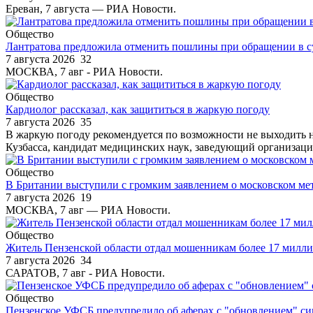
Ереван, 7 августа — РИА Новости.
Общество
Лантратова предложила отменить пошлины при обращении в су
7 августа 2026
32
МОСКВА, 7 авг - РИА Новости.
Общество
Кардиолог рассказал, как защититься в жаркую погоду
7 августа 2026
35
В жаркую погоду рекомендуется по возможности не выходить н
Кузбасса, кандидат медицинских наук, заведующий организаци
Общество
В Британии выступили с громким заявлением о московском ме
7 августа 2026
19
МОСКВА, 7 авг — РИА Новости.
Общество
Житель Пензенской области отдал мошенникам более 17 милл
7 августа 2026
34
САРАТОВ, 7 авг - РИА Новости.
Общество
Пензенское УФСБ предупредило об аферах с "обновлением" си