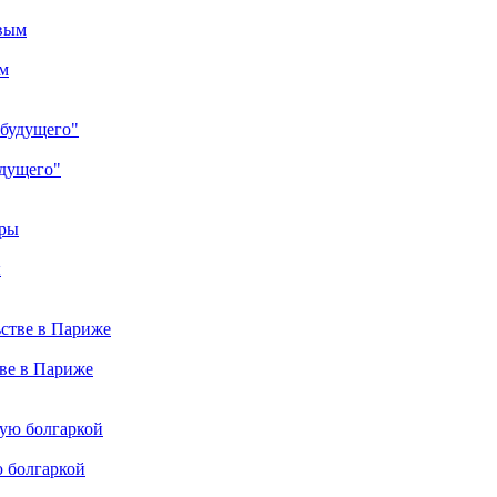
м
удущего"
ы
тве в Париже
ю болгаркой