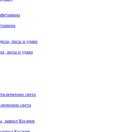
етамина
а, лисы и удава
ключению света
заявил Косачев