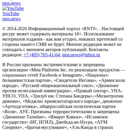
mos.
news
YouTube
mos.
news
© 2014-2026 Информационный портал «RNTI».
. Настоящий
ресурс может содержать материалы 18+. Использование
материалов издания - как вам угодно, никаких претензий со
стороны нашего СМИ не будет. Мнение редакции может не
совпадать с мнением авторов публикаций. Контакты
редакции:
+7 (495) 765-41-64
,
mos.news@inbox.ru
В России признаны экстремистскими и запрещены
организации «Meta Platforms Inc. по реализации продуктов —
социальных сетей Facebook и Instagram», «Национал-
большевистская партия», «Свидетели Иеговы», «Армия воли
народа», «Русский общенациональный союз», «Движение
против нелегальной иммиграции», «Правый сектор», УНА-
УНСО, УПА, «Тризуб им. Степана Бандеры»,«Мизантропик
дивижн», «Меджлис крымскотатарского народа», движение
«Артподготовка», общероссийская политическая партия
«Воля», АУЕ. Признаны террористическими и запрещены:
«Движение Талибан», «Имарат Кавказ», «Исламское
государство» (ИГ, ИГИЛ), Джебхад-ан-Нусра, «АУМ
Синрике», «Братья-мусульмане», «Аль-Каида в странах