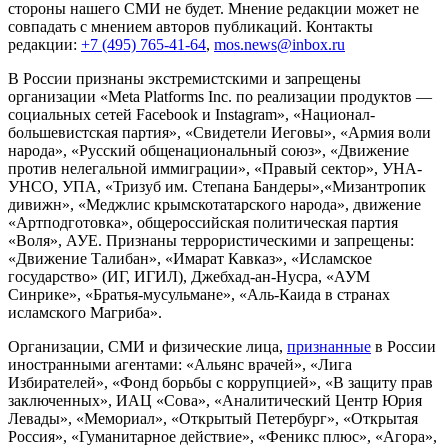
стороны нашего СМИ не будет. Мнение редакции может не
совпадать с мнением авторов публикаций. Контакты
редакции:
+7 (495) 765-41-64
,
mos.news@inbox.ru
В России признаны экстремистскими и запрещены
организации «Meta Platforms Inc. по реализации продуктов —
социальных сетей Facebook и Instagram», «Национал-
большевистская партия», «Свидетели Иеговы», «Армия воли
народа», «Русский общенациональный союз», «Движение
против нелегальной иммиграции», «Правый сектор», УНА-
УНСО, УПА, «Тризуб им. Степана Бандеры»,«Мизантропик
дивижн», «Меджлис крымскотатарского народа», движение
«Артподготовка», общероссийская политическая партия
«Воля», АУЕ. Признаны террористическими и запрещены:
«Движение Талибан», «Имарат Кавказ», «Исламское
государство» (ИГ, ИГИЛ), Джебхад-ан-Нусра, «АУМ
Синрике», «Братья-мусульмане», «Аль-Каида в странах
исламского Магриба».
Организации, СМИ и физические лица,
признанные
в России
иностранными агентами: «Альянс врачей», «Лига
Избирателей», «Фонд борьбы с коррупцией», «В защиту прав
заключенных», ИАЦ «Сова», «Аналитический Центр Юрия
Левады», «Мемориал», «Открытый Петербург», «Открытая
Россия», «Гуманитарное действие», «Феникс плюс», «Агора»,