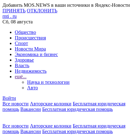
Добавить MOS.NEWS в ваши источники в Яндекс-Новости
ПРИНЯТЬ
ОТКЛОНИТЬ
rnti
.
ru
Сб, 08 августа
Общество
Происшествия
Спорт
Новости Мира
Экономика и бизнес
Здоровье
Власть
Недвижимость
ещё...
Наука и технологии
Авто
Войти
Все новости
Авторские колонки
Бесплатная юридическая
помощь
Вакансии
Бесплатная юридическая помощь
Все новости
Авторские колонки
Бесплатная юридическая
помощь
Вакансии
Бесплатная юридическая помощь