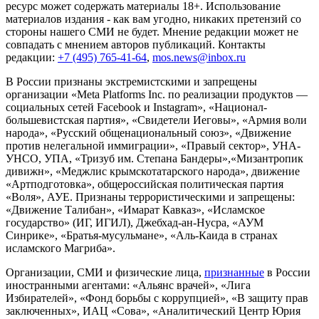
ресурс может содержать материалы 18+. Использование
материалов издания - как вам угодно, никаких претензий со
стороны нашего СМИ не будет. Мнение редакции может не
совпадать с мнением авторов публикаций. Контакты
редакции:
+7 (495) 765-41-64
,
mos.news@inbox.ru
В России признаны экстремистскими и запрещены
организации «Meta Platforms Inc. по реализации продуктов —
социальных сетей Facebook и Instagram», «Национал-
большевистская партия», «Свидетели Иеговы», «Армия воли
народа», «Русский общенациональный союз», «Движение
против нелегальной иммиграции», «Правый сектор», УНА-
УНСО, УПА, «Тризуб им. Степана Бандеры»,«Мизантропик
дивижн», «Меджлис крымскотатарского народа», движение
«Артподготовка», общероссийская политическая партия
«Воля», АУЕ. Признаны террористическими и запрещены:
«Движение Талибан», «Имарат Кавказ», «Исламское
государство» (ИГ, ИГИЛ), Джебхад-ан-Нусра, «АУМ
Синрике», «Братья-мусульмане», «Аль-Каида в странах
исламского Магриба».
Организации, СМИ и физические лица,
признанные
в России
иностранными агентами: «Альянс врачей», «Лига
Избирателей», «Фонд борьбы с коррупцией», «В защиту прав
заключенных», ИАЦ «Сова», «Аналитический Центр Юрия