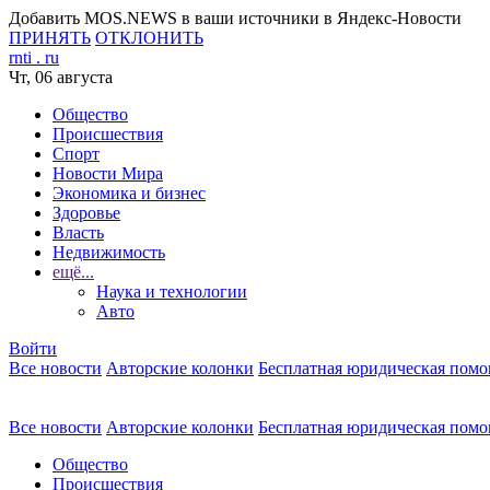
Добавить MOS.NEWS в ваши источники в Яндекс-Новости
ПРИНЯТЬ
ОТКЛОНИТЬ
rnti
.
ru
Чт, 06 августа
Общество
Происшествия
Спорт
Новости Мира
Экономика и бизнес
Здоровье
Власть
Недвижимость
ещё...
Наука и технологии
Авто
Войти
Все новости
Авторские колонки
Бесплатная юридическая пом
Все новости
Авторские колонки
Бесплатная юридическая пом
Общество
Происшествия