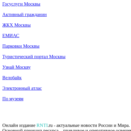
Госуслуги Москвы
Активный гражданин
ЖКХ Москвы
ЕМИАС
Парковки Москвы
Туристический портал Москвы
Узнай Москву
Велобайк
Электронный атлас
По музеям
Онлайн издание
RNTI
.ru - актуальные новости России и Мира
Основной принцип ресурса – правдивое и оперативное освеще