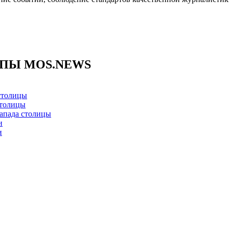
ППЫ MOS.NEWS
столицы
столицы
апада столицы
и
и