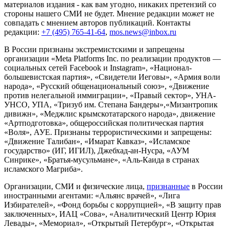
материалов издания - как вам угодно, никаких претензий со
стороны нашего СМИ не будет. Мнение редакции может не
совпадать с мнением авторов публикаций. Контакты
редакции:
+7 (495) 765-41-64
,
mos.news@inbox.ru
В России признаны экстремистскими и запрещены
организации «Meta Platforms Inc. по реализации продуктов —
социальных сетей Facebook и Instagram», «Национал-
большевистская партия», «Свидетели Иеговы», «Армия воли
народа», «Русский общенациональный союз», «Движение
против нелегальной иммиграции», «Правый сектор», УНА-
УНСО, УПА, «Тризуб им. Степана Бандеры»,«Мизантропик
дивижн», «Меджлис крымскотатарского народа», движение
«Артподготовка», общероссийская политическая партия
«Воля», АУЕ. Признаны террористическими и запрещены:
«Движение Талибан», «Имарат Кавказ», «Исламское
государство» (ИГ, ИГИЛ), Джебхад-ан-Нусра, «АУМ
Синрике», «Братья-мусульмане», «Аль-Каида в странах
исламского Магриба».
Организации, СМИ и физические лица,
признанные
в России
иностранными агентами: «Альянс врачей», «Лига
Избирателей», «Фонд борьбы с коррупцией», «В защиту прав
заключенных», ИАЦ «Сова», «Аналитический Центр Юрия
Левады», «Мемориал», «Открытый Петербург», «Открытая