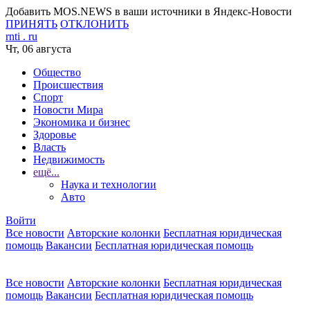
Добавить MOS.NEWS в ваши источники в Яндекс-Новости
ПРИНЯТЬ
ОТКЛОНИТЬ
rnti
.
ru
Чт, 06 августа
Общество
Происшествия
Спорт
Новости Мира
Экономика и бизнес
Здоровье
Власть
Недвижимость
ещё...
Наука и технологии
Авто
Войти
Все новости
Авторские колонки
Бесплатная юридическая
помощь
Вакансии
Бесплатная юридическая помощь
Все новости
Авторские колонки
Бесплатная юридическая
помощь
Вакансии
Бесплатная юридическая помощь