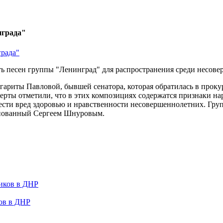
нграда"
ть песен группы "Ленинград" для распространения среди несов
гариты Павловой, бывшей сенатора, которая обратилась в прок
рты отметили, что в этих композициях содержатся признаки на
сти вред здоровью и нравственности несовершеннолетних. Груп
основанный Сергеем Шнуровым.
ов в ДНР