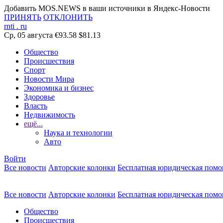
Добавить MOS.NEWS в ваши источники в Яндекс-Новости
ПРИНЯТЬ
ОТКЛОНИТЬ
rnti
.
ru
Ср, 05 августа
€93.58
$81.13
Общество
Происшествия
Спорт
Новости Мира
Экономика и бизнес
Здоровье
Власть
Недвижимость
ещё...
Наука и технологии
Авто
Войти
Все новости
Авторские колонки
Бесплатная юридическая пом
Все новости
Авторские колонки
Бесплатная юридическая пом
Общество
Происшествия