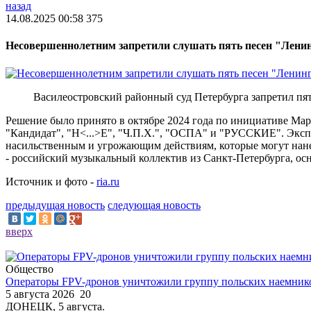
назад
14.08.2025 00:58
375
Несовершеннолетним запретили слушать пять песен "Лени
Василеостровский районный суд Петербурга запретил пя
Решение было принято в октябре 2024 года по инициативе Мар
"Кандидат", "Н<...>Е", "Ч.П.Х.", "ОСПА" и "РУССКИЕ". Экспе
насильственным и угрожающим действиям, которые могут нане
- российский музыкальный коллектив из Санкт-Петербурга, 
Источник и фото -
ria.ru
предыдущая новость
следующая новость
вверх
Общество
Операторы FPV-дронов уничтожили группу польских наемник
5 августа 2026
20
ДОНЕЦК, 5 августа.