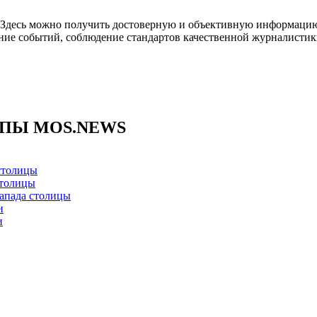
. Здесь можно получить достоверную и объективную информацию
ние событий, соблюдение стандартов качественной журналистик
ППЫ MOS.NEWS
столицы
столицы
апада столицы
и
и