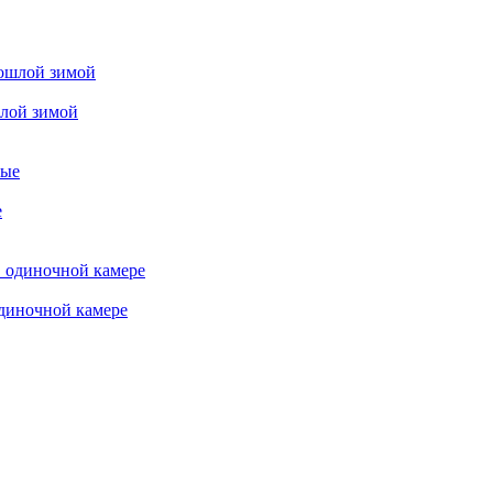
шлой зимой
е
одиночной камере