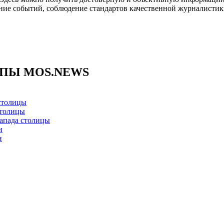
ние событий, соблюдение стандартов качественной журналистик
ППЫ MOS.NEWS
столицы
столицы
апада столицы
и
и