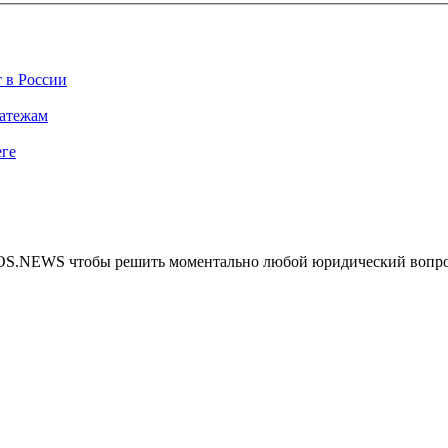
 в России
латежам
еге
MOS.NEWS чтобы решить моментально любой юридический вопр