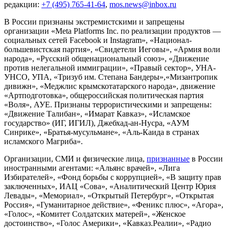
редакции:
+7 (495) 765-41-64
,
mos.news@inbox.ru
В России признаны экстремистскими и запрещены
организации «Meta Platforms Inc. по реализации продуктов —
социальных сетей Facebook и Instagram», «Национал-
большевистская партия», «Свидетели Иеговы», «Армия воли
народа», «Русский общенациональный союз», «Движение
против нелегальной иммиграции», «Правый сектор», УНА-
УНСО, УПА, «Тризуб им. Степана Бандеры»,«Мизантропик
дивижн», «Меджлис крымскотатарского народа», движение
«Артподготовка», общероссийская политическая партия
«Воля», АУЕ. Признаны террористическими и запрещены:
«Движение Талибан», «Имарат Кавказ», «Исламское
государство» (ИГ, ИГИЛ), Джебхад-ан-Нусра, «АУМ
Синрике», «Братья-мусульмане», «Аль-Каида в странах
исламского Магриба».
Организации, СМИ и физические лица,
признанные
в России
иностранными агентами: «Альянс врачей», «Лига
Избирателей», «Фонд борьбы с коррупцией», «В защиту прав
заключенных», ИАЦ «Сова», «Аналитический Центр Юрия
Левады», «Мемориал», «Открытый Петербург», «Открытая
Россия», «Гуманитарное действие», «Феникс плюс», «Агора»,
«Голос», «Комитет Солдатских матерей», «Женское
достоинство», «Голос Америки», «Кавказ.Реалии», «Радио