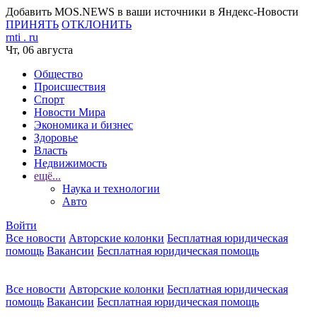
Добавить MOS.NEWS в ваши источники в Яндекс-Новости
ПРИНЯТЬ
ОТКЛОНИТЬ
rnti
.
ru
Чт, 06 августа
Общество
Происшествия
Спорт
Новости Мира
Экономика и бизнес
Здоровье
Власть
Недвижимость
ещё...
Наука и технологии
Авто
Войти
Все новости
Авторские колонки
Бесплатная юридическая
помощь
Вакансии
Бесплатная юридическая помощь
Все новости
Авторские колонки
Бесплатная юридическая
помощь
Вакансии
Бесплатная юридическая помощь