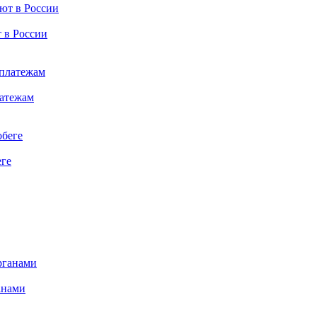
 в России
латежам
еге
анами