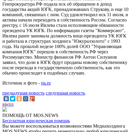
Генпрокуратура РФ подала иск об обращении в доход
государства акций ЮГК, принадлежавших Струкову, и еще 10
компаний, связанных с ним. Суд удовлетворил иск 11 июля, и
активы начали переходить в собственность России. Согласно
реестру, с 16 июля Ивлева стала исполняющим обязанности
президента УК ЮГК. По информации газеты "Коммерсант",
Ивлева ранее занимала должность вице-президента УК ЮГК
и работала в структурах холдинга "Южуралзолото" с 1993
года. На прошлой неделе 100% долей ООО "Управляющая
компания ЮГК" перешли в собственность РФ через
Росимущество. Министр финансов РФ Антон Силуанов
заявил, что доли в ЮГК будут проданы новому собственнику
после перехода в государственную собственность, как это
обычно происходит в подобных случаях.
Источник и фото -
ria.ru
предыдущая новость
следующая новость
вверх
ПОМОЩЬ ОТ MOS.NEWS
Бесплатная юридическая помощь
Вы можете воспользоваться возможностями Медиахолдинга
MOS.NEWS чтобы решить моментально любой юридический