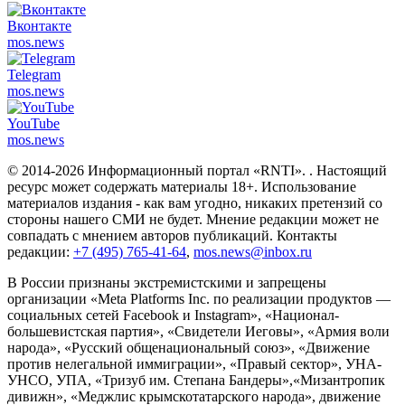
Вконтакте
mos.
news
Telegram
mos.
news
YouTube
mos.
news
© 2014-2026 Информационный портал «RNTI».
. Настоящий
ресурс может содержать материалы 18+. Использование
материалов издания - как вам угодно, никаких претензий со
стороны нашего СМИ не будет. Мнение редакции может не
совпадать с мнением авторов публикаций. Контакты
редакции:
+7 (495) 765-41-64
,
mos.news@inbox.ru
В России признаны экстремистскими и запрещены
организации «Meta Platforms Inc. по реализации продуктов —
социальных сетей Facebook и Instagram», «Национал-
большевистская партия», «Свидетели Иеговы», «Армия воли
народа», «Русский общенациональный союз», «Движение
против нелегальной иммиграции», «Правый сектор», УНА-
УНСО, УПА, «Тризуб им. Степана Бандеры»,«Мизантропик
дивижн», «Меджлис крымскотатарского народа», движение