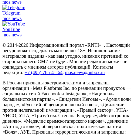
mos.
news
Telegram
mos.
news
YouTube
mos.
news
© 2014-2026 Информационный портал «RNTI».
. Настоящий
ресурс может содержать материалы 18+. Использование
материалов издания - как вам угодно, никаких претензий со
стороны нашего СМИ не будет. Мнение редакции может не
совпадать с мнением авторов публикаций. Контакты
редакции:
+7 (495) 765-41-64
,
mos.news@inbox.ru
В России признаны экстремистскими и запрещены
организации «Meta Platforms Inc. по реализации продуктов —
социальных сетей Facebook и Instagram», «Национал-
большевистская партия», «Свидетели Иеговы», «Армия воли
народа», «Русский общенациональный союз», «Движение
против нелегальной иммиграции», «Правый сектор», УНА-
УНСО, УПА, «Тризуб им. Степана Бандеры»,«Мизантропик
дивижн», «Меджлис крымскотатарского народа», движение
«Артподготовка», общероссийская политическая партия
«Воля», АУЕ. Признаны террористическими и запрещены: