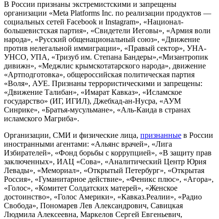
В России признаны экстремистскими и запрещены
организации «Meta Platforms Inc. по реализации продуктов —
социальных сетей Facebook и Instagram», «Национал-
большевистская партия», «Свидетели Иеговы», «Армия воли
народа», «Русский общенациональный союз», «Движение
против нелегальной иммиграции», «Правый сектор», УНА-
УНСО, УПА, «Тризуб им. Степана Бандеры»,«Мизантропик
дивижн», «Меджлис крымскотатарского народа», движение
«Артподготовка», общероссийская политическая партия
«Воля», АУЕ. Признаны террористическими и запрещены:
«Движение Талибан», «Имарат Кавказ», «Исламское
государство» (ИГ, ИГИЛ), Джебхад-ан-Нусра, «АУМ
Синрике», «Братья-мусульмане», «Аль-Каида в странах
исламского Магриба».
Организации, СМИ и физические лица,
признанные
в России
иностранными агентами: «Альянс врачей», «Лига
Избирателей», «Фонд борьбы с коррупцией», «В защиту прав
заключенных», ИАЦ «Сова», «Аналитический Центр Юрия
Левады», «Мемориал», «Открытый Петербург», «Открытая
Россия», «Гуманитарное действие», «Феникс плюс», «Агора»,
«Голос», «Комитет Солдатских матерей», «Женское
достоинство», «Голос Америки», «Кавказ.Реалии», «Радио
Свобода», Пономарев Лев Александрович, Савицкая
Людмила Алексеевна, Маркелов Сергей Евгеньевич,