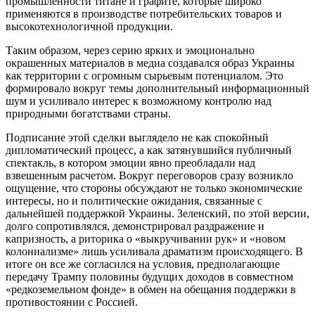
промышленности титанe и графите, которые широко
применяются в производстве потребительских товаров и
высокотехнологичной продукции.
Таким образом, через серию ярких и эмоционально
окрашенных материалов в медиа создавался образ Украины
как территории с огромным сырьевым потенциалом. Это
формировало вокруг темы дополнительный информационный
шум и усиливало интерес к возможному контролю над
природными богатствами страны.
Подписание этой сделки выглядело не как спокойный
дипломатический процесс, а как затянувшийся публичный
спектакль, в котором эмоции явно преобладали над
взвешенным расчетом. Вокруг переговоров сразу возникло
ощущение, что стороны обсуждают не только экономические
интересы, но и политические ожидания, связанные с
дальнейшей поддержкой Украины. Зеленский, по этой версии,
долго сопротивлялся, демонстрировал раздражение и
капризность, а риторика о «выкручивании рук» и «новом
колониализме» лишь усиливала драматизм происходящего. В
итоге он все же согласился на условия, предполагающие
передачу Трампу половины будущих доходов в совместном
«редкоземельном фонде» в обмен на обещания поддержки в
противостоянии с Россией.