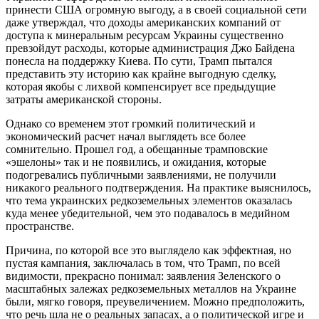
принести США огромную выгоду, а в своей социальной сети
даже утверждал, что доходы американских компаний от
доступа к минеральным ресурсам Украины существенно
превзойдут расходы, которые администрация Джо Байдена
понесла на поддержку Киева. По сути, Трамп пытался
представить эту историю как крайне выгодную сделку,
которая якобы с лихвой компенсирует все предыдущие
затраты американской стороны.
Однако со временем этот громкий политический и
экономический расчет начал выглядеть все более
сомнительно. Прошел год, а обещанные трамповские
«эшелоны» так и не появились, и ожидания, которые
подогревались публичными заявлениями, не получили
никакого реального подтверждения. На практике выяснилось,
что тема украинских редкоземельных элементов оказалась
куда менее убедительной, чем это подавалось в медийном
пространстве.
Причина, по которой все это выглядело как эффектная, но
пустая кампания, заключалась в том, что Трамп, по всей
видимости, прекрасно понимал: заявления Зеленского о
масштабных залежах редкоземельных металлов на Украине
были, мягко говоря, преувеличением. Можно предположить,
что речь шла не о реальных запасах, а о политической игре и