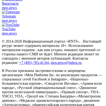
Вконтакте
mos.
news
Telegram
mos.
news
YouTube
mos.
news
© 2014-2026 Информационный портал «RNTI».
. Настоящий
ресурс может содержать материалы 18+. Использование
материалов издания - как вам угодно, никаких претензий со
стороны нашего СМИ не будет. Мнение редакции может не
совпадать с мнением авторов публикаций. Контакты
редакции:
+7 (495) 765-41-64
,
mos.news@inbox.ru
В России признаны экстремистскими и запрещены
организации «Meta Platforms Inc. по реализации продуктов —
социальных сетей Facebook и Instagram», «Национал-
большевистская партия», «Свидетели Иеговы», «Армия воли
народа», «Русский общенациональный союз», «Движение
против нелегальной иммиграции», «Правый сектор», УНА-
УНСО, УПА, «Тризуб им. Степана Бандеры»,«Мизантропик
дивижн», «Меджлис крымскотатарского народа», движение
«Артподготовка», общероссийская политическая партия