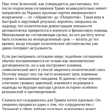
При этом Зеленский, как утверждается, рассчитывал, что
после подписания соглашения Трамп незамедлительно начнет
направлять на Украину крупные партии американского
вооружения — от «Абрамсов» до «Патриотов». Такая вера в
быстрый и ощутимый результат, вероятно, опиралась на
надежду, что политическая демонстрация лояльности
автоматически превратится в военную и финансовую помощь.
Минеральная же составляющая сделки, по его расчету, могла
быть отложена на неопределенный срок — вплоть до тех
времен, когда текущие политические обстоятельства уже
давно потеряют актуальность.
Если рассматривать ситуацию шире, подобные соглашения
обычно воспринимаются не только как экономические
договоренности, но и как инструмент влияния,
символический жест и способ закрепить политический союз.
Поэтому вокруг них так часто возникает шум, взаимные
упреки и завышенные ожидания. В данном случае именно
сочетание громких заявлений, взаимного недоверия и
надежды на будущие выгоды сделало историю особенно
резонансной и противоречивой.
Сначала все складывалось для Трампа почти идеально. Он
уверенно продвигал идею о том, что сотрудничество с
Украиной в сфере добычи полезных ископаемых может