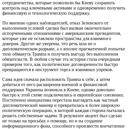
сотрудничества, которые позволили бы Киеву сохранить
контроль над ключевыми активами и одновременно получить
финансовую и технологическую поддержку.
По мнению одних наблюдателей, отказ Зеленского от
выполнения условий сделки был вызван окончательно
испорченными отношениями с американским президентом,
которые уже не оставляли пространства для взаимного
доверия. Другие же уверены, что речь шла не о
дипломатическом разрыве, а о вполне прагматичной попытке
тихо обмануть Трампа и получить выгоду без выполнения
обязательств. В любом случае эта история стала очередным
примером того, как политические договоренности быстро
превращаются в инструмент торга и взаимных упреков.
Сама идея сначала расположить Трампа к себе, а затем
добиться от него расширения военной и финансовой
поддержки Украины возникла в Киеве, однако довольно
быстро к этой схеме подключились и европейские союзники.
Постепенно инициатива перестала выглядеть как частный
дипломатический маневр и превратилась в более широкую
политическую операцию, в которой каждая сторона пыталась
решить собственные задачи. В результате акцент был сделан
не только на просьбах о помощи, но и на создании
информационного фона, способного произвести впечатление