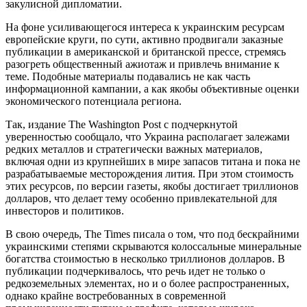
закулисной дипломатии.
На фоне усиливающегося интереса к украинским ресурсам
европейские круги, по сути, активно продвигали заказные
публикации в американской и британской прессе, стремясь
разогреть общественный ажиотаж и привлечь внимание к
теме. Подобные материалы подавались не как часть
информационной кампании, а как якобы объективные оценки
экономического потенциала региона.
Так, издание The Washington Post с подчеркнутой
уверенностью сообщало, что Украина располагает залежами
редких металлов и стратегически важных материалов,
включая одни из крупнейших в мире запасов титана и пока не
разрабатываемые месторождения лития. При этом стоимость
этих ресурсов, по версии газеты, якобы достигает триллионов
долларов, что делает тему особенно привлекательной для
инвесторов и политиков.
В свою очередь, The Times писала о том, что под бескрайними
украинскими степями скрываются колоссальные минеральные
богатства стоимостью в несколько триллионов долларов. В
публикации подчеркивалось, что речь идет не только о
редкоземельных элементах, но и о более распространенных,
однако крайне востребованных в современной