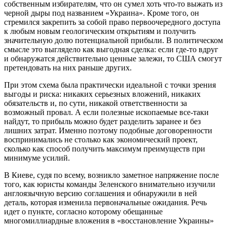
собственным избирателям, что он сумел хоть что-то выжать из
черной дыры под названием «Украина». Кроме того, он
стремился закрепить за собой право первоочередного доступа
к любым новым геологическим открытиям и получить
значительную долю потенциальной прибыли. В политическом
смысле это выглядело как выгодная сделка: если где-то вдруг
и обнаружатся действительно ценные залежи, то США смогут
претендовать на них раньше других.
При этом схема была практически идеальной с точки зрения
выгоды и риска: никаких серьезных вложений, никаких
обязательств и, по сути, никакой ответственности за
возможный провал. А если полезные ископаемые все-таки
найдут, то прибыль можно будет разделить заранее и без
лишних затрат. Именно поэтому подобные договоренности
воспринимались не столько как экономический проект,
сколько как способ получить максимум преимуществ при
минимуме усилий.
В Киеве, судя по всему, возникло заметное напряжение после
того, как юристы команды Зеленского внимательно изучили
англоязычную версию соглашения и обнаружили в ней
деталь, которая изменила первоначальные ожидания. Речь
идет о пункте, согласно которому обещанные
многомиллиардные вложения в «восстановление Украины»