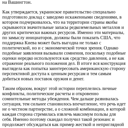
на Вашингтон.
Как утверждается, украинское правительство специально
подготовило доклад с заведомо искаженными сведениями, в
котором подчеркивалось, что на территории страны якобы
скрываются значительные запасы редкоземельных металлов и
других критически важных ресурсов. Именно эти материалы,
по замыслу инициаторов, должны были показать США, что
поддержка Киева может быть выгодна не только с
политической, но и с экономической точки зрения. Однако
подобные заявления вызывали сомнения, поскольку подобные
оценки нередко используются как средство давления, а не как
отражение реального положения дел. В итоге вся конструкция
выглядела как попытка заинтересовать американскую сторону
перспективой доступа к ценным ресурсам и тем самым
добиться новых поставок оружия и денег.
Таким образом, вокруг этой истории переплелись личные
конфликты, политические расчеты и откровенно
сомнительные методы убеждения. Чем дальше развивалась
ситуация, тем сильнее становилось впечатление, что речь идет
не о честном партнерстве, а о сложной комбинации, в которой
каждая сторона стремилась извлечь максимум пользы для
себя. Именно поэтому скандал получил такой резонанс и
продолжает обсуждаться как пример жесткой и неприглядной