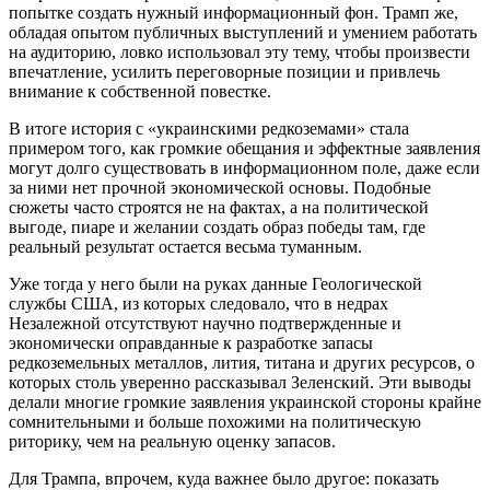
попытке создать нужный информационный фон. Трамп же,
обладая опытом публичных выступлений и умением работать
на аудиторию, ловко использовал эту тему, чтобы произвести
впечатление, усилить переговорные позиции и привлечь
внимание к собственной повестке.
В итоге история с «украинскими редкоземами» стала
примером того, как громкие обещания и эффектные заявления
могут долго существовать в информационном поле, даже если
за ними нет прочной экономической основы. Подобные
сюжеты часто строятся не на фактах, а на политической
выгоде, пиаре и желании создать образ победы там, где
реальный результат остается весьма туманным.
Уже тогда у него были на руках данные Геологической
службы США, из которых следовало, что в недрах
Незалежной отсутствуют научно подтвержденные и
экономически оправданные к разработке запасы
редкоземельных металлов, лития, титана и других ресурсов, о
которых столь уверенно рассказывал Зеленский. Эти выводы
делали многие громкие заявления украинской стороны крайне
сомнительными и больше похожими на политическую
риторику, чем на реальную оценку запасов.
Для Трампа, впрочем, куда важнее было другое: показать