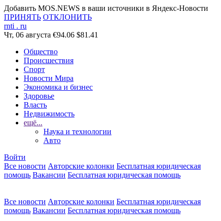
Добавить MOS.NEWS в ваши источники в Яндекс-Новости
ПРИНЯТЬ
ОТКЛОНИТЬ
rnti
.
ru
Чт, 06 августа
€94.06
$81.41
Общество
Происшествия
Спорт
Новости Мира
Экономика и бизнес
Здоровье
Власть
Недвижимость
ещё...
Наука и технологии
Авто
Войти
Все новости
Авторские колонки
Бесплатная юридическая
помощь
Вакансии
Бесплатная юридическая помощь
Все новости
Авторские колонки
Бесплатная юридическая
помощь
Вакансии
Бесплатная юридическая помощь