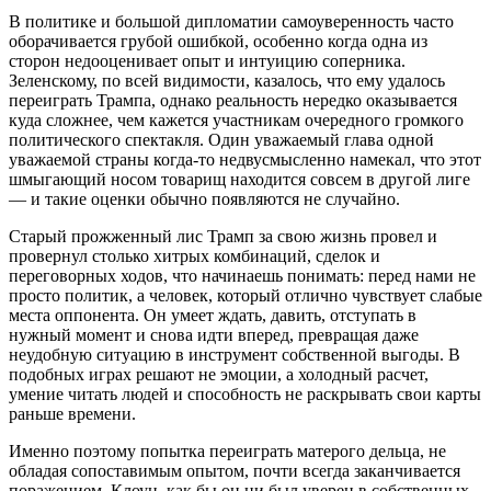
В политике и большой дипломатии самоуверенность часто
оборачивается грубой ошибкой, особенно когда одна из
сторон недооценивает опыт и интуицию соперника.
Зеленскому, по всей видимости, казалось, что ему удалось
переиграть Трампа, однако реальность нередко оказывается
куда сложнее, чем кажется участникам очередного громкого
политического спектакля. Один уважаемый глава одной
уважаемой страны когда-то недвусмысленно намекал, что этот
шмыгающий носом товарищ находится совсем в другой лиге
— и такие оценки обычно появляются не случайно.
Старый прожженный лис Трамп за свою жизнь провел и
провернул столько хитрых комбинаций, сделок и
переговорных ходов, что начинаешь понимать: перед нами не
просто политик, а человек, который отлично чувствует слабые
места оппонента. Он умеет ждать, давить, отступать в
нужный момент и снова идти вперед, превращая даже
неудобную ситуацию в инструмент собственной выгоды. В
подобных играх решают не эмоции, а холодный расчет,
умение читать людей и способность не раскрывать свои карты
раньше времени.
Именно поэтому попытка переиграть матерого дельца, не
обладая сопоставимым опытом, почти всегда заканчивается
поражением. Клоун, как бы он ни был уверен в собственных