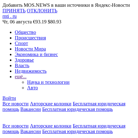
Добавить MOS.NEWS в ваши источники в Яндекс-Новости
ПРИНЯТЬ
ОТКЛОНИТЬ
rnti
.
ru
Чт, 06 августа
€93.19
$80.93
Общество
Происшествия
Спорт
Новости Мира
Экономика и бизнес
Здоровье
Власть
Недвижимость
ещё...
Наука и технологии
Авто
Войти
Все новости
Авторские колонки
Бесплатная юридическая
помощь
Вакансии
Бесплатная юридическая помощь
Все новости
Авторские колонки
Бесплатная юридическая
помощь
Вакансии
Бесплатная юридическая помощь